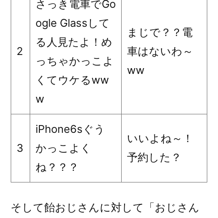
さっき電車でGo
ogle Glassして
まじで？？電
る人見たよ！め
2
車はないわ～
っちゃかっこよ
ww
くてウケるww
w
iPhone6sぐう
いいよね～！
3
かっこよく
予約した？
ね？？？
そして飴おじさんに対して「おじさん