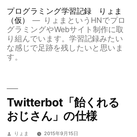
コ
プログラミング学習記録 りょま
ン
（仮）
りょまというHNでプロ
グラミングやWebサイト制作に取
テ
り組んでいます。学習記録みたい
ン
な感じで足跡を残したいと思いま
ツ
す。
へ
ス
キ
Twitterbot「飴くれる
ッ
プ
おじさん」の仕様
投
りょま
2015年9月15日