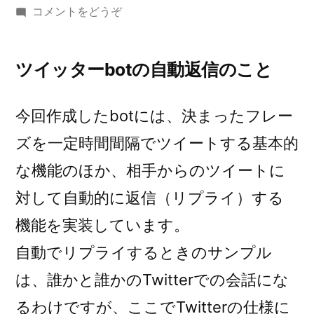
稿
(Twitterbot「飴
コメントをどうぞ
者:
く
れ
ツイッターbotの自動返信のこと
る
お
じ
今回作成したbotには、決まったフレー
さ
ズを一定時間間隔でツイートする基本的
ん」
な機能のほか、相手からのツイートに
の
仕
対して自動的に返信（リプライ）する
様)
機能を実装しています。
自動でリプライするときのサンプル
は、誰かと誰かのTwitterでの会話にな
るわけですが、ここでTwitterの仕様に