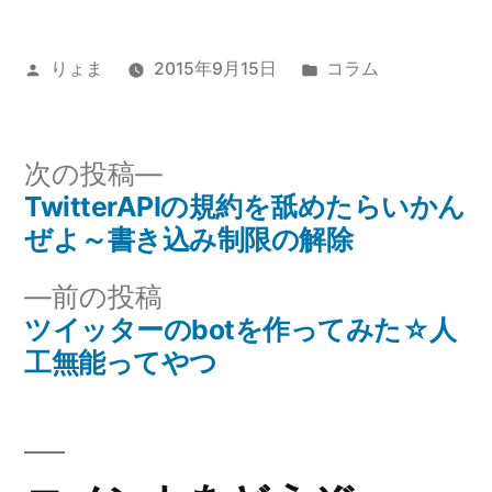
投
カ
りょま
2015年9月15日
コラム
稿
テ
者:
ゴ
リ
次
次の投稿
ー:
の
TwitterAPIの規約を舐めたらいかん
投
投
ぜよ～書き込み制限の解除
稿
稿:
前
前の投稿
ナ
の
ツイッターのbotを作ってみた☆人
投
工無能ってやつ
ビ
稿:
ゲ
ー